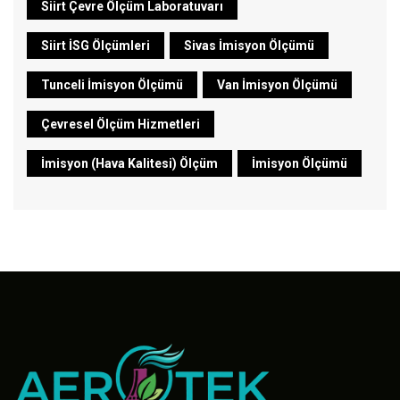
Siirt Çevre Ölçüm Laboratuvarı
Siirt İSG Ölçümleri
Sivas İmisyon Ölçümü
Tunceli İmisyon Ölçümü
Van İmisyon Ölçümü
Çevresel Ölçüm Hizmetleri
İmisyon (Hava Kalitesi) Ölçüm
İmisyon Ölçümü