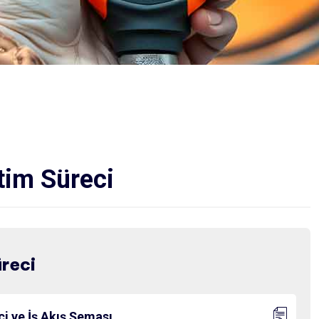
tim Süreci
reci
ci ve İş Akış Şeması