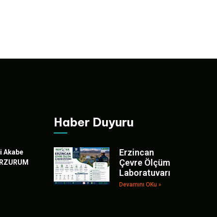
Haber Duyuru
Erzincan
i Akabe
Çevre Ölçüm
/ERZURUM
Laboratuvarı
Devamını OKu »