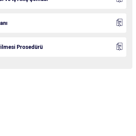
anı
irilmesi Prosedürü