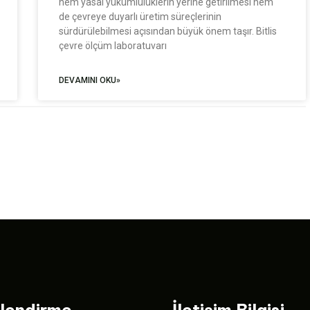
hem yasal yükümlülüklerin yerine getirilmesi hem
de çevreye duyarlı üretim süreçlerinin
sürdürülebilmesi açısından büyük önem taşır. Bitlis
çevre ölçüm laboratuvarı
DEVAMINI OKU»
ilendirme
İletişim Bilgisi