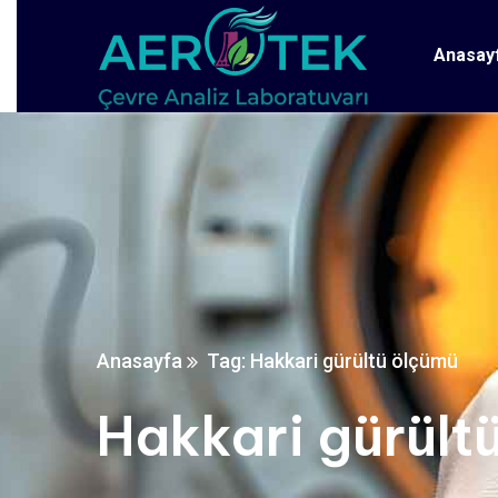
Anasay
Anasayfa
Tag: Hakkari gürültü ölçümü
Hakkari gürült