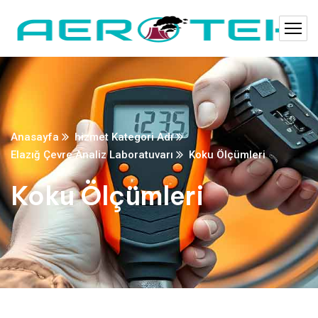
Anasayfa
hizmet Kategori Adı
Elazığ Çevre Analiz Laboratuvarı
Koku Ölçümleri
Koku Ölçümleri