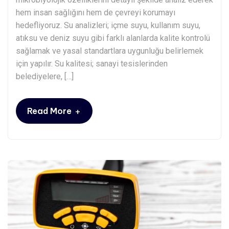
hem insan sağlığını hem de çevreyi korumayı
hedefliyoruz. Su analizleri; içme suyu, kullanım suyu,
atıksu ve deniz suyu gibi farklı alanlarda kalite kontrolü
sağlamak ve yasal standartlara uygunluğu belirlemek
için yapılır. Su kalitesi; sanayi tesislerinden
belediyelere, […]
+
Read More