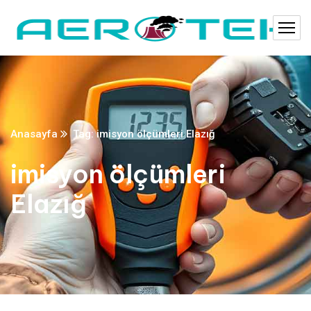
Anasayfa
Tag: imisyon ölçümleri Elazığ
imisyon ölçümleri
Elazığ