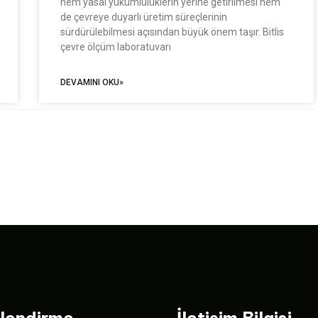
hem yasal yükümlülüklerin yerine getirilmesi hem
de çevreye duyarlı üretim süreçlerinin
sürdürülebilmesi açısından büyük önem taşır. Bitlis
çevre ölçüm laboratuvarı
DEVAMINI OKU»
ilendirme
İletişim Bilgisi